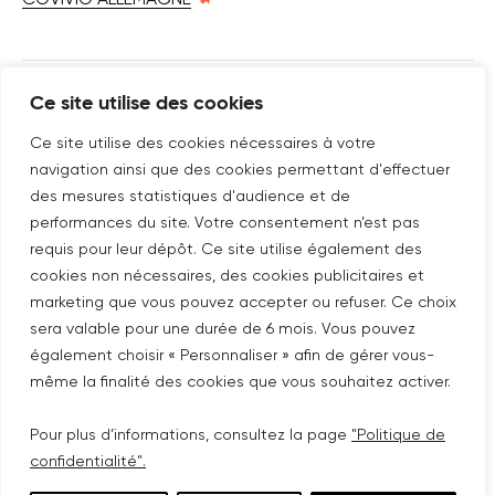
Ce site utilise des cookies
SUIVEZ-NOUS SUR
Nouvelle fenêtre
linkedin
Nouvelle fenêtre
youtube
Nouvelle fenêtre
instagram
Ce site utilise des cookies nécessaires à votre
navigation ainsi que des cookies permettant d'effectuer
des mesures statistiques d'audience et de
performances du site. Votre consentement n’est pas
ABONNEZ-VOUS À NOTRE NEWSLETTER
requis pour leur dépôt. Ce site utilise également des
cookies non nécessaires, des cookies publicitaires et
Nouvelle fenêtre
Je m'abonne
marketing que vous pouvez accepter ou refuser. Ce choix
sera valable pour une durée de 6 mois. Vous pouvez
également choisir « Personnaliser » afin de gérer vous-
@COPYRIGHT COVIVIO 2026
même la finalité des cookies que vous souhaitez activer.
MENTIONS LÉGALES
Pour plus d’informations, consultez la page
"Politique de
confidentialité".
POLITIQUE RGPD