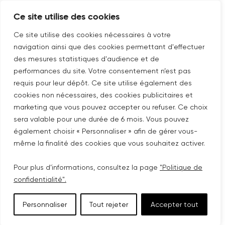
Ce site utilise des cookies
SUIVEZ-NOUS SUR
Nouvelle fenêtre
linkedin
Nouvelle fenêtre
youtube
Nouvelle fenêtre
instagram
Ce site utilise des cookies nécessaires à votre
navigation ainsi que des cookies permettant d'effectuer
des mesures statistiques d'audience et de
performances du site. Votre consentement n’est pas
ABONNEZ-VOUS À NOTRE NEWSLETTER
requis pour leur dépôt. Ce site utilise également des
cookies non nécessaires, des cookies publicitaires et
Nouvelle fenêtre
Je m'abonne
marketing que vous pouvez accepter ou refuser. Ce choix
sera valable pour une durée de 6 mois. Vous pouvez
également choisir « Personnaliser » afin de gérer vous-
@COPYRIGHT COVIVIO 2026
même la finalité des cookies que vous souhaitez activer.
MENTIONS LÉGALES
Pour plus d’informations, consultez la page
"Politique de
confidentialité".
POLITIQUE RGPD
Personnaliser
Tout rejeter
Accepter tout
PLAN DU SITE