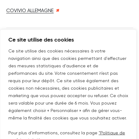
COVIVIO ALLEMAGNE
Ce site utilise des cookies
SUIVEZ-NOUS SUR
Nouvelle fenêtre
linkedin
Nouvelle fenêtre
youtube
Nouvelle fenêtre
instagram
Ce site utilise des cookies nécessaires à votre
navigation ainsi que des cookies permettant d'effectuer
des mesures statistiques d'audience et de
performances du site. Votre consentement n’est pas
ABONNEZ-VOUS À NOTRE NEWSLETTER
requis pour leur dépôt. Ce site utilise également des
cookies non nécessaires, des cookies publicitaires et
Nouvelle fenêtre
Je m'abonne
marketing que vous pouvez accepter ou refuser. Ce choix
sera valable pour une durée de 6 mois. Vous pouvez
également choisir « Personnaliser » afin de gérer vous-
@COPYRIGHT COVIVIO 2026
même la finalité des cookies que vous souhaitez activer.
MENTIONS LÉGALES
Pour plus d’informations, consultez la page
"Politique de