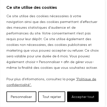
d’autorisations d’accès à vos données strictement
Ce site utilise des cookies
encadrées et différenciées en fonction de leurs
Ce site utilise des cookies nécessaires à votre
attributions et sont liés par des clauses de
navigation ainsi que des cookies permettant d'effectuer
confidentialité, tout comme nos sous-traitants et
des mesures statistiques d'audience et de
prestataires externes.
performances du site. Votre consentement n’est pas
requis pour leur dépôt. Ce site utilise également des
cookies non nécessaires, des cookies publicitaires et
marketing que vous pouvez accepter ou refuser. Ce choix
7. Évolution de notre politique en matière
sera valable pour une durée de 6 mois. Vous pouvez
de traitement
également choisir « Personnaliser » afin de gérer vous-
même la finalité des cookies que vous souhaitez activer.
La présente politique reflète nos standards actuels,
Pour plus d’informations, consultez la page
"Politique de
confidentialité".
qui peuvent faire l’objet de modifications.
Personnaliser
Tout rejeter
Accepter tout
Tout changement prendra effet à compter de la