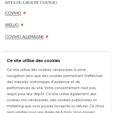
SITES DU GROUPE COVIVIO
COVIVIO
WELLIO
COVIVIO ALLEMAGNE
Ce site utilise des cookies
SUIVEZ-NOUS SUR
Nouvelle fenêtre
linkedin
Nouvelle fenêtre
youtube
Nouvelle fenêtre
instagram
Ce site utilise des cookies nécessaires à votre
navigation ainsi que des cookies permettant d'effectuer
des mesures statistiques d'audience et de
performances du site. Votre consentement n’est pas
ABONNEZ-VOUS À NOTRE NEWSLETTER
requis pour leur dépôt. Ce site utilise également des
cookies non nécessaires, des cookies publicitaires et
Nouvelle fenêtre
Je m'abonne
marketing que vous pouvez accepter ou refuser. Ce choix
sera valable pour une durée de 6 mois. Vous pouvez