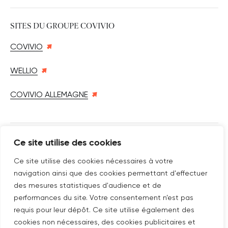
SITES DU GROUPE COVIVIO
COVIVIO
WELLIO
COVIVIO ALLEMAGNE
Ce site utilise des cookies
SUIVEZ-NOUS SUR
Nouvelle fenêtre
linkedin
Nouvelle fenêtre
youtube
Nouvelle fenêtre
instagram
Ce site utilise des cookies nécessaires à votre
navigation ainsi que des cookies permettant d'effectuer
des mesures statistiques d'audience et de
performances du site. Votre consentement n’est pas
ABONNEZ-VOUS À NOTRE NEWSLETTER
requis pour leur dépôt. Ce site utilise également des
cookies non nécessaires, des cookies publicitaires et
Nouvelle fenêtre