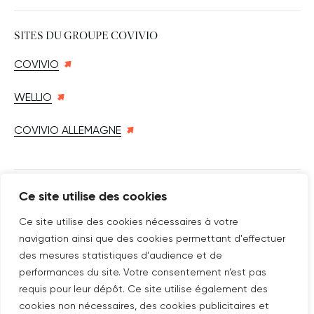
SITES DU GROUPE COVIVIO
COVIVIO
WELLIO
COVIVIO ALLEMAGNE
Ce site utilise des cookies
SUIVEZ-NOUS SUR
Nouvelle fenêtre
linkedin
Nouvelle fenêtre
youtube
Nouvelle fenêtre
instagram
Ce site utilise des cookies nécessaires à votre
navigation ainsi que des cookies permettant d'effectuer
des mesures statistiques d'audience et de
performances du site. Votre consentement n’est pas
ABONNEZ-VOUS À NOTRE NEWSLETTER
requis pour leur dépôt. Ce site utilise également des
cookies non nécessaires, des cookies publicitaires et
Nouvelle fenêtre