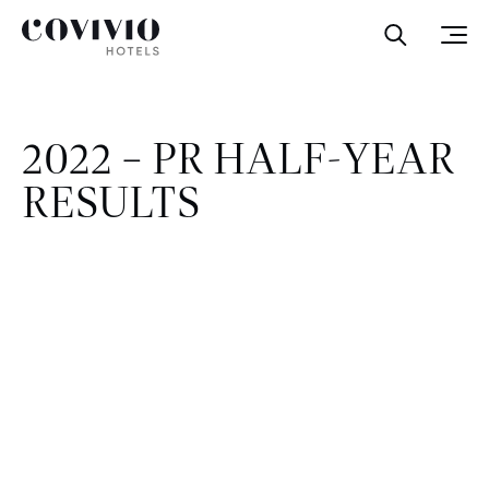
Covivio Hotels
Ouvrir la
Ouvr
2022 – PR HALF-YEAR
RESULTS