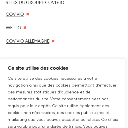
SITES DU GROUPE COVIVIO
COVIVIO
WELLIO
COVIVIO ALLEMAGNE
Ce site utilise des cookies
SUIVEZ-NOUS SUR
Nouvelle fenêtre
linkedin
Nouvelle fenêtre
youtube
Nouvelle fenêtre
instagram
Ce site utilise des cookies nécessaires à votre
navigation ainsi que des cookies permettant d'effectuer
des mesures statistiques d'audience et de
performances du site. Votre consentement n’est pas
ABONNEZ-VOUS À NOTRE NEWSLETTER
requis pour leur dépôt. Ce site utilise également des
cookies non nécessaires, des cookies publicitaires et
Nouvelle fenêtre
Je m'abonne
marketing que vous pouvez accepter ou refuser. Ce choix
sera valable pour une durée de 6 mois. Vous pouvez